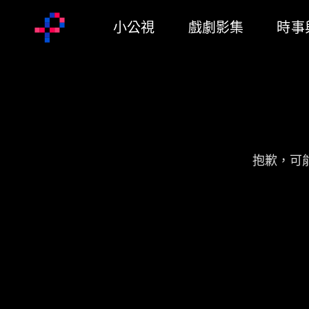
小公視
戲劇影集
時事
抱歉，可