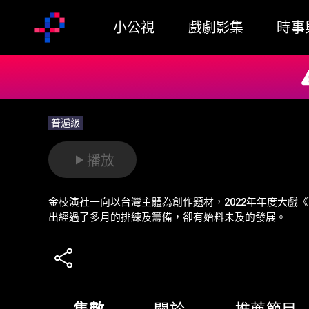
小公視
戲劇影集
時事
普遍級
播放
金枝演社一向以台灣主體為創作題材，2022年年度大戲
出經過了多月的排練及籌備，卻有始料未及的發展。