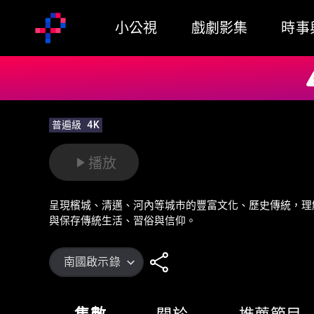
小公視
戲劇影集
時事
普遍級
4K
播放
呈現檳城、清邁、河內等城市的豐富文化、歷史傳統，理
與保存傳統生活、習俗與信仰。
南國啟示錄