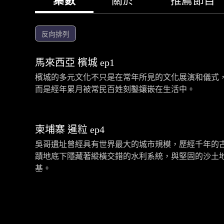
集數
關於
推薦節目
反向排列
馬來西亞 檳城 ep1
檳城的多元文化不只是在常年所見的文化展演和儀式
而是經年累月被常民百姓刻鑿鑲嵌在生活中。
柬埔寨 暹粒 ep4
吳哥遺址曾經具有世界最大的城市規模，歷經千年的
蹟地底下隱藏著縱橫交錯的水利系統，與堅固的沙土
基。