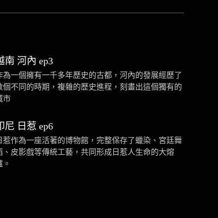
越南 河內 ep3
作為一個擁有一千多年歷史的古都，河內的發展經歷了
數個不同的時期，複雜的歷史進程，刻畫出這個獨有的
城市
印尼 日惹 ep6
日惹作為一座活著的博物館，完整保存了蠟染、宮廷舞
蹈、皮影戲等傳統工藝，共同形成日惹人生命的大熔
爐。