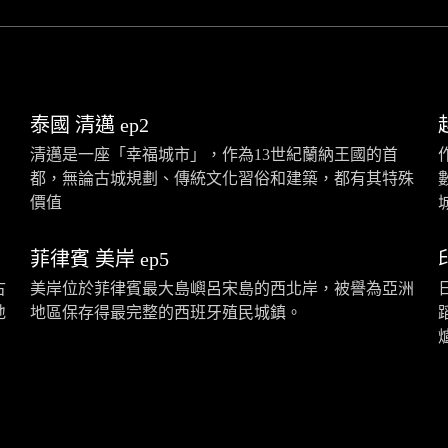
泰國 清邁 ep2
，
清邁是一座「幸福城市」，作為13世紀蘭納王國的首
都，無論古城規劃、傳統文化習俗和建築，都有其特殊
價值
菲律賓 美岸 ep5
古
美岸位於菲律賓最大島嶼呂宋島的西北岸，被譽為亞洲
地
地區保存得最完整的西班牙殖民城鎮。