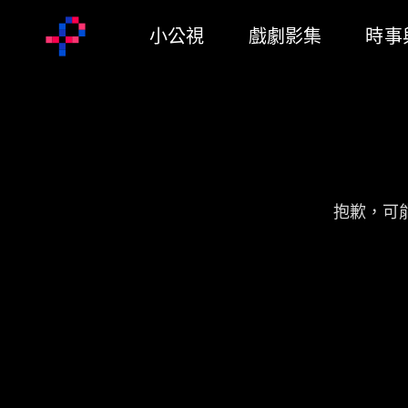
小公視
戲劇影集
時事
抱歉，可