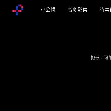
小公視
戲劇影集
時事
抱歉，可