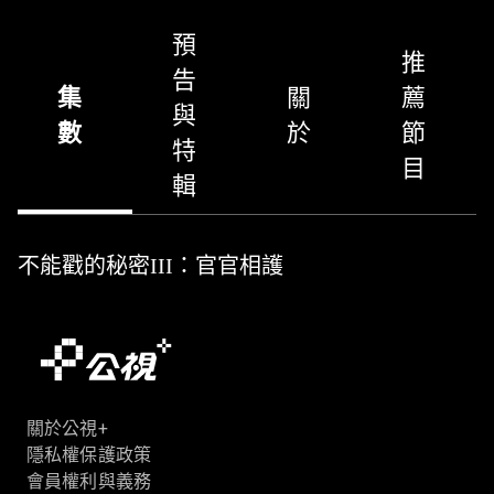
預
推
告
集
關
薦
與
數
於
節
特
目
輯
不能戳的秘密III：官官相護
關於公視+
隱私權保護政策
會員權利與義務