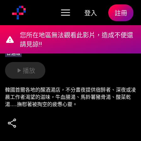
登入
註冊
您所在地區無法觀看此影片，造成不便還
請見諒!!
普遍級
播放
韓國首爾各地的醒酒湯店，不分晝夜提供宿醉者、深夜或凌
晨工作者渴望的滋味，牛血腸湯、馬鈴薯豬骨湯、酸菜乾
湯……撫慰著被掏空的疲憊心靈。