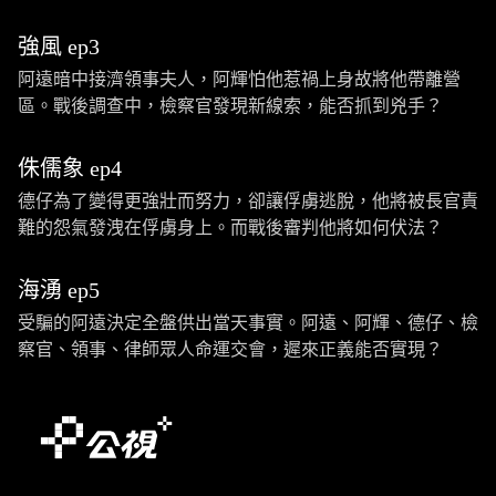
強風 ep3
阿遠暗中接濟領事夫人，阿輝怕他惹禍上身故將他帶離營
區。戰後調查中，檢察官發現新線索，能否抓到兇手？
侏儒象 ep4
德仔為了變得更強壯而努力，卻讓俘虜逃脫，他將被長官責
難的怨氣發洩在俘虜身上。而戰後審判他將如何伏法？
海湧 ep5
受騙的阿遠決定全盤供出當天事實。阿遠、阿輝、德仔、檢
察官、領事、律師眾人命運交會，遲來正義能否實現？