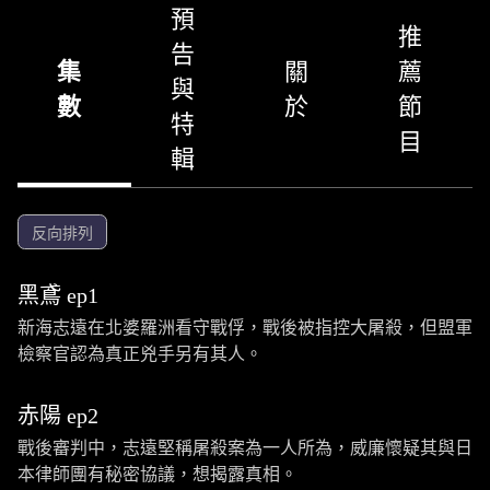
預
推
告
集
關
薦
與
數
於
節
特
目
輯
反向排列
黑鳶 ep1
新海志遠在北婆羅洲看守戰俘，戰後被指控大屠殺，但盟軍
檢察官認為真正兇手另有其人。
赤陽 ep2
戰後審判中，志遠堅稱屠殺案為一人所為，威廉懷疑其與日
本律師團有秘密協議，想揭露真相。