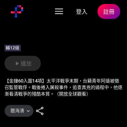
登入
註冊
輔12級
播放
【金鐘60入圍14項】太平洋戰爭末期，台籍青年阿遠被徵
召監管戰俘。戰後捲入屠殺事件，追查真兇的過程中，他逐
漸看清戰爭的殘酷本質。（開放全球觀看）
聽海湧