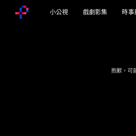
小公視
戲劇影集
時事
抱歉，可