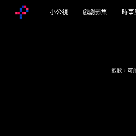
小公視
戲劇影集
時事
抱歉，可