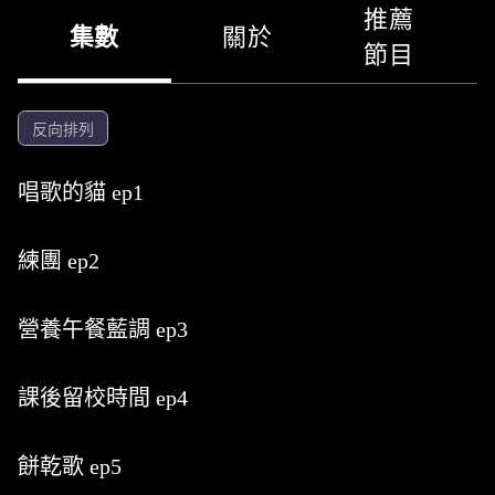
推薦
集數
關於
節目
反向排列
唱歌的貓 ep1
練團 ep2
營養午餐藍調 ep3
課後留校時間 ep4
餅乾歌 ep5