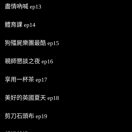
盡情吶喊 ep13
體育課 ep14
狗殭屍樂團最酷 ep15
親師懇談之夜 ep16
享用一杯茶 ep17
美好的英國夏天 ep18
剪刀石頭布 ep19