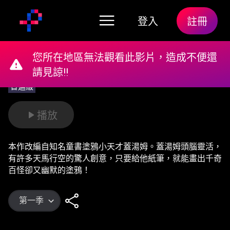
登入
註冊
您所在地區無法觀看此影片，造成不便還
請見諒!!
普遍級
播放
本作改編自知名童書塗鴉小天才蓋湯姆。蓋湯姆頭腦靈活，
有許多天馬行空的驚人創意，只要給他紙筆，就能畫出千奇
百怪卻又幽默的塗鴉！
第一季