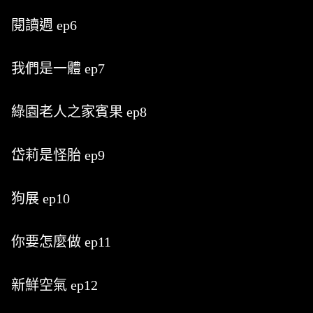
閱讀週 ep6
我們是一體 ep7
綠園老人之家賓果 ep8
岱莉是怪胎 ep9
狗展 ep10
你要怎麼做 ep11
新鮮空氣 ep12