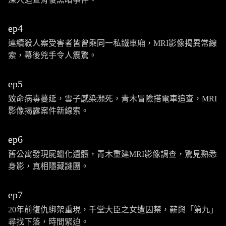
ep4
連續殺人案受害者皆曾乘同一私鐵車廂，MRI影像揭異常線
索，幕後兇手令人震驚。
ep5
致命病毒蔓延，雪子感染瀕死，青木冒險搭電車追查，MRI
影像揭露案件新線索。
ep6
舊公寓發現屍蠟化遺體，青木重建MRI影像調查，驚見熟悉
身影，真相隱藏謎團。
ep7
20年前復仇綁架重現，千堂大臣之女遭囚禁，薪與「第九」
尋找下落，時間緊迫。