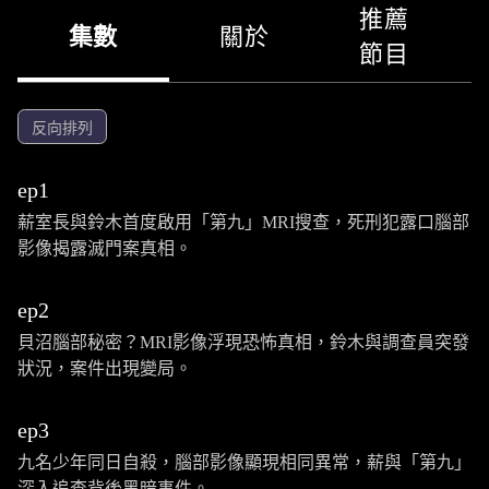
推薦
集數
關於
節目
反向排列
ep1
薪室長與鈴木首度啟用「第九」MRI搜查，死刑犯露口腦部
影像揭露滅門案真相。
ep2
貝沼腦部秘密？MRI影像浮現恐怖真相，鈴木與調查員突發
狀況，案件出現變局。
ep3
九名少年同日自殺，腦部影像顯現相同異常，薪與「第九」
深入追查背後黑暗事件。