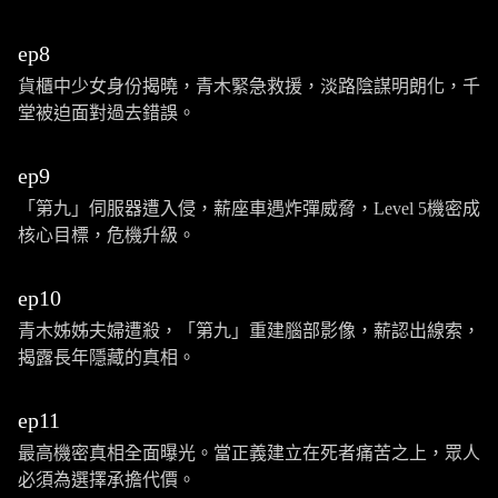
ep8
貨櫃中少女身份揭曉，青木緊急救援，淡路陰謀明朗化，千
堂被迫面對過去錯誤。
ep9
「第九」伺服器遭入侵，薪座車遇炸彈威脅，Level 5機密成
核心目標，危機升級。
ep10
青木姊姊夫婦遭殺，「第九」重建腦部影像，薪認出線索，
揭露長年隱藏的真相。
ep11
最高機密真相全面曝光。當正義建立在死者痛苦之上，眾人
必須為選擇承擔代價。