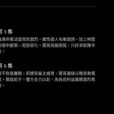
第 3 集
海濱命案法庭攻防激烈，敵性證人勾串證詞，加上林鼎
紋暗中獻策，局勢惡化。寶哥為破困局，只好求助陳令
秋。
第 6 集
晉平負氣離開，莉娜受雇主威脅，寶哥漏接父親求救電
話。開庭前夕，雙方全力以赴，為各自利益展開激烈角
逐。