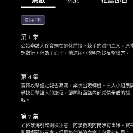
集數
關於
推薦節目
反向排列
第 1 集
公設辯護人佟寶駒在退休前接下棘手的滅門血案，原
想敷衍，但為了面子，他運用小聰明巧妙反擊檢方。
第 4 集
寶哥攻擊鑑定報告漏洞，案情出現轉機。三人小組展
尋找目擊證人的旅程，卻同時面臨內部感情矛盾的挑
戰。
第 7 集
老佟落海引起劉檢注意，阿漢發現阿民涉有重嫌。寶
和莉娜堅持三審，但最終使海濱命案走向意外結局。