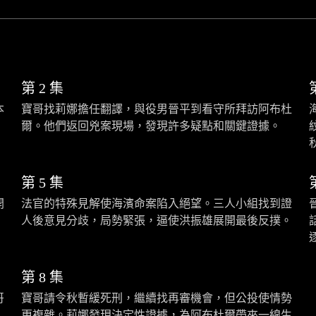
第 2 集
本
寶哥找莉娜擔任翻譯，與役男晉平到看守所拜訪阿布杜
爾。他們返回兇案現場，發現許多疑點和關鍵證據。
第 5 集
開
法官的特殊見解使海濱命案陷入絕望。三人小組找到證
人後意見分歧，局勢緊張，逼使洪振雄展開最後反撲。
第 8 集
哥
寶哥請令秋暫緩死刑，繼續找再審機會，但公投使情勢
更複雜。莉娜發現決定性證據，為阿布杜爾帶來一線生