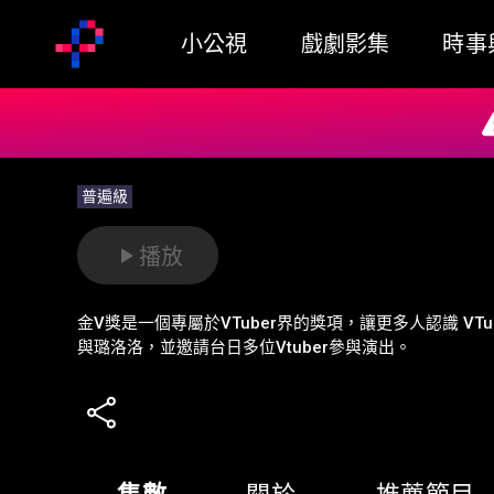
小公視
戲劇影集
時事
普遍級
播放
金V獎是一個專屬於VTuber界的獎項，讓更多人認識 VT
與璐洛洛，並邀請台日多位Vtuber參與演出。