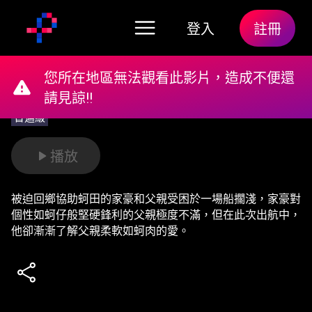
登入
註冊
您所在地區無法觀看此影片，造成不便還
請見諒!!
普遍級
播放
被迫回鄉協助蚵田的家豪和父親受困於一場船擱淺，家豪對
個性如蚵仔般堅硬鋒利的父親極度不滿，但在此次出航中，
他卻漸漸了解父親柔軟如蚵肉的愛。