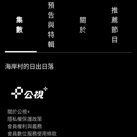
預
推
告
集
關
薦
與
數
於
節
特
目
輯
海岸村的日出日落
關於公視+
隱私權保護政策
會員權利與義務
會員數位服務使用條款