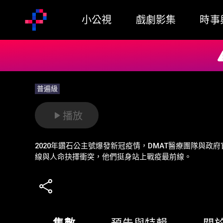
小公視
戲劇影集
時事
普遍級
播放
2020年鑽石公主號爆發新冠疫情，DMAT醫療團隊與政
線與人命抉擇衝突，他們挺身站上戰疫最前線。